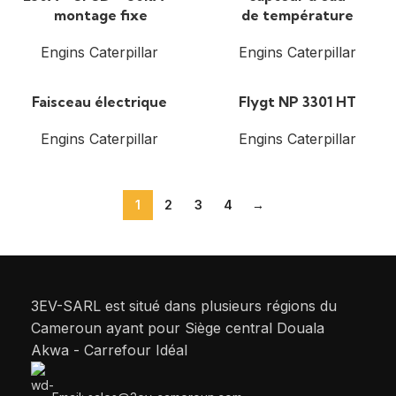
montage fixe
de température
Engins Caterpillar
Engins Caterpillar
Faisceau électrique
Flygt NP 3301 HT
Engins Caterpillar
Engins Caterpillar
1
2
3
4
→
3EV-SARL est situé dans plusieurs régions du
Cameroun ayant pour Siège central Douala
Akwa - Carrefour Idéal