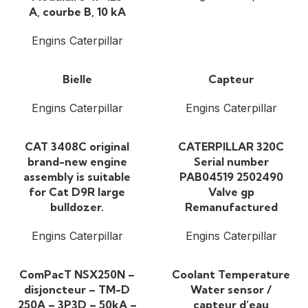
A, courbe B, 10 kA
Engins Caterpillar
Bielle
Capteur
Engins Caterpillar
Engins Caterpillar
CAT 3408C original
CATERPILLAR 320C
brand-new engine
Serial number
assembly is suitable
PAB04519 2502490
for Cat D9R large
Valve gp
bulldozer.
Remanufactured
Engins Caterpillar
Engins Caterpillar
ComPacT NSX250N –
Coolant Temperature
disjoncteur – TM-D
Water sensor /
250A – 3P3D – 50kA –
capteur d’eau