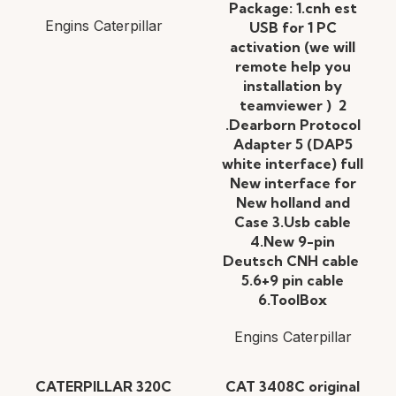
Package: 1.cnh est
Engins Caterpillar
USB for 1 PC
activation (we will
remote help you
installation by
teamviewer ) 2
.Dearborn Protocol
Adapter 5 (DAP5
white interface) full
New interface for
New holland and
Case 3.Usb cable
4.New 9-pin
Deutsch CNH cable
5.6+9 pin cable
6.ToolBox
Engins Caterpillar
CATERPILLAR 320C
CAT 3408C original