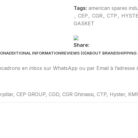
Tags:
american spares indu
,
CEP
,
CGR
,
CTP
,
HYST
GASKET
Share:
ION
ADDITIONAL INFORMATION
REVIEWS (0)
ABOUT BRAND
SHIPPING 
 encadrons en inbox sur WhatsApp ou par Email à l’adres
pillar, CEP GROUP, CGD, CGR Ghinassi, CTP, Hyster, KMP