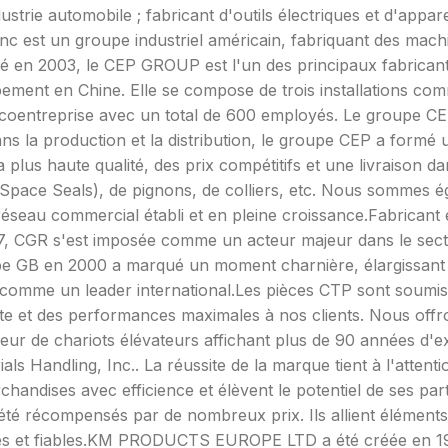
ustrie automobile ; fabricant d'outils électriques et d'appar
 Inc est un groupe industriel américain, fabriquant des mac
Créé en 2003, le CEP GROUP est l'un des principaux fabrican
ment en Chine. Elle se compose de trois installations com
en coentreprise avec un total de 600 employés. Le groupe
ans la production et la distribution, le groupe CEP a formé
 plus haute qualité, des prix compétitifs et une livraison d
 Space Seals), de pignons, de colliers, etc. Nous sommes é
seau commercial établi et en pleine croissance.Fabricant e
7, CGR s'est imposée comme un acteur majeur dans le sec
oupe GB en 2000 a marqué un moment charnière, élargissan
nt comme un leader international.Les pièces CTP sont soumi
ante et des performances maximales à nos clients. Nous offr
r de chariots élévateurs affichant plus de 90 années d'exp
ls Handling, Inc.. La réussite de la marque tient à l'attent
chandises avec efficience et élèvent le potentiel de ses pa
té récompensés par de nombreux prix. Ils allient éléments de
entes et fiables.KM PRODUCTS EUROPE LTD a été créée en 19