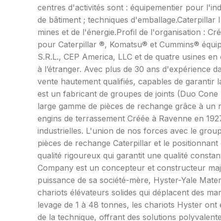
centres d'activités sont : équipementier pour l'ind
de bâtiment ; techniques d'emballage.Caterpillar
mines et de l'énergie.Profil de l'organisation : 
pour Caterpillar ®, Komatsu® et Cummins® équipe
S.R.L., CEP America, LLC et de quatre usines 
à l’étranger. Avec plus de 30 ans d'expérience d
vente hautement qualifiés, capables de garantir la
est un fabricant de groupes de joints (Duo Cone
large gamme de pièces de rechange grâce à un ré
engins de terrassement Créée à Ravenne en 192
industrielles. L'union de nos forces avec le gr
pièces de rechange Caterpillar et le positionna
qualité rigoureux qui garantit une qualité const
Company est un concepteur et constructeur majeu
puissance de sa société-mère, Hyster-Yale Materia
chariots élévateurs solides qui déplacent des mar
levage de 1 à 48 tonnes, les chariots Hyster ont é
de la technique, offrant des solutions polyval