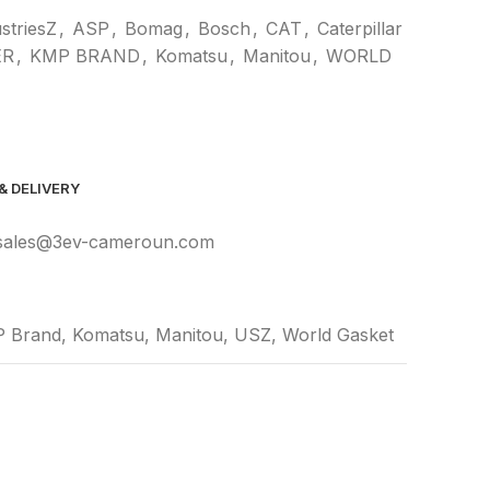
striesZ
,
ASP
,
Bomag
,
Bosch
,
CAT
,
Caterpillar
ER
,
KMP BRAND
,
Komatsu
,
Manitou
,
WORLD
& DELIVERY
se sales@3ev-cameroun.com
 Brand, Komatsu, Manitou, USZ, World Gasket