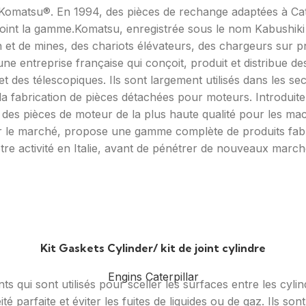
Komatsu®. En 1994, des pièces de rechange adaptées à Cater
oint la gamme.Komatsu, enregistrée sous le nom Kabushiki
n et de mines, des chariots élévateurs, des chargeurs sur 
une entreprise française qui conçoit, produit et distribue de
et des télescopiques. Ils sont largement utilisés dans les sec
de la fabrication de pièces détachées pour moteurs. Introdu
 des pièces de moteur de la plus haute qualité pour les m
sur le marché, propose une gamme complète de produits fabr
e activité en Italie, avant de pénétrer de nouveaux march
Kit Gaskets Cylinder/ kit de joint cylindre
Engins Caterpillar
ints qui sont utilisés pour sceller les surfaces entre les cy
té parfaite et éviter les fuites de liquides ou de gaz. Ils 