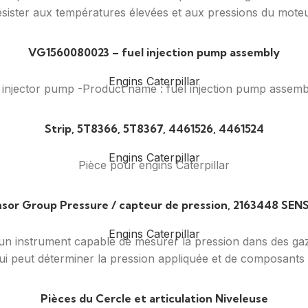
ésister aux températures élevées et aux pressions du moteu
VG1560080023 – fuel injection pump assembly
Engins Caterpillar
 injector pump -Product name : fuel injection pump as
Strip, 5T8366, 5T8367, 4461526, 4461524
Engins Caterpillar
Pièce pour engins Caterpillar
sor Group Pressure / capteur de pression, 2163448 SE
Engins Caterpillar
un instrument capable de mesurer la pression dans des gaz
i peut déterminer la pression appliquée et de composants po
Pièces du Cercle et articulation Niveleuse