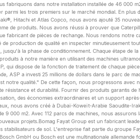
s fabriquons dans notre installation installée de 46 000 m
r parmi les trois premiers sur le marché mondial. En plus d
aki®, Hitachi et Atlas Copco, nous avons ajouté 35 nouvea
amme de produits. Nous avons réussi à prouver que Caterpil
ue fabricant de pièces de rechange. Nous rendons notre cara
té de production de qualité en inspecter minutieusement tou
e, jusqu'à la phase de conditionnement. Chaque étape de la
roduits à notre manière en utilisant des machines ultramo
SP, qui dispose de la fonction de traitement de chaque pièce
de, ASP a investi 25 millions de dollars dans le parc de mac
est notre qualité." De cette façon, nous progressons avec n
te résistance et durabilité. Fournir des produits garantis de
ilisation, des économies extraordinaires et un support aprè
naux, nous avons créé à Dubaï-Koweït-Arabie Saoudite-Ira
e 9 000 m2. Avec 112 parcs de machines, nous assurons la l
veaux projets.Bomag Fayat Group est un fabricant leade
s stabilisateurs de sol. L'entreprise fait partie du groupe 
rt Bosch GmbH ou Bosch est une multinationale allemande 